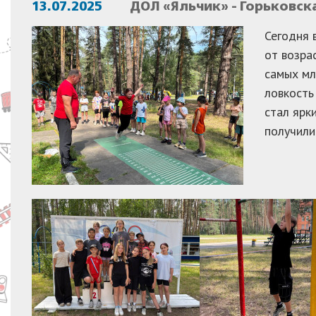
13.07.2025
ДОЛ «Яльчик» - Горьковск
Сегодня 
от возра
самых мл
ловкость
стал ярк
получили