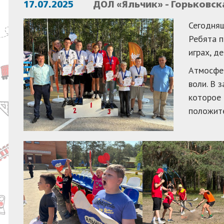
17.07.2025
ДОЛ «Яльчик» - Горьковск
Сегодняш
Ребята п
играх, д
Атмосфер
воли. В 
которое 
положите