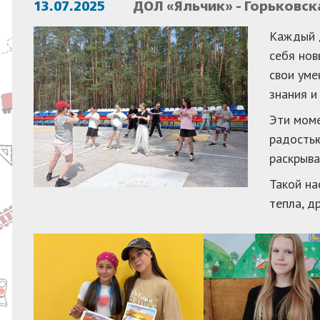
13.07.2025
ДОЛ «Яльчик» - Горьковск
Каждый д
себя нов
свои уме
знания и
Эти моме
радостью
раскрыва
Такой на
тепла, д