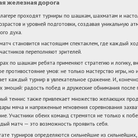
ая железная дорога
лагере проходят турниры по шашкам, шахматам и насто
озрастов и уровней подготовки, создавая уникальную а
ого духа.
атч становится настоящим спектаклем, где каждый ход
частников переполняют зрителей.
рах по шашкам ребята применяют стратегию и логику, вн
е противостояние умов: не только мастерство игры, но 
ет каждый турнир в увлекательное сражение. И, конечно
х эмоций: радость побед и дружеские обнимания после
ый теннис также привлекает множество желающих проде
дары мяча и напряженные мгновения соревнования захв
ие. Участники обеих команд стремятся не только к побе
дый матч — это возможность проявить себя.
тате турниров определяются сильнейшие из сильнейших,