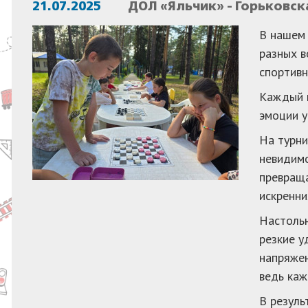
21.07.2025
ДОЛ «Яльчик» - Горьковск
В нашем 
разных в
спортивн
Каждый м
эмоции у
На турни
невидимо
превраща
искренни
Настольн
резкие у
напряжен
ведь каж
В резуль