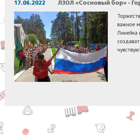
17.06.2022
ЛЗОЛ «Сосновый бор» - Го
Торжеств
важное м
Линейка 
создават
чувствую