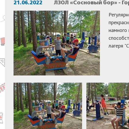
21.06.2022
ЛЗОЛ «Сосновый бор» - Г
Регулярн
прекрасн
намного 
способст
лагеря "