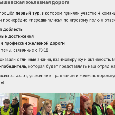
бышевская железная дорога
 прошёл
первый тур
, в котором приняли участие 4 кома
и поочерёдно «передвигались» по игровому полю и отвеч
я доблесть
ные достижения
 и профессии железной дороги
 темы, связанные с РЖД.
оказали отличные знания, взаимовыручку и активность. В
-победитель
, которая будет представлять наш отряд н
всем за азарт, уважение к традициям и железнодорожную
е!