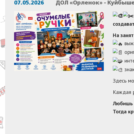
07.05.2026
ДОЛ «Орленок» - Куйбыше
создава
На заня
выжи
ори
инте
знак
Здесь мо
Каждая р
Любишь 
Тогда к