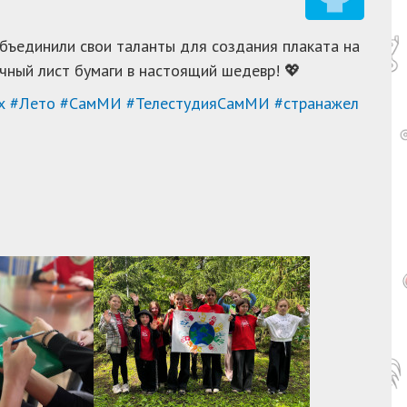
объединили свои таланты для создания плаката на
чный лист бумаги в настоящий шедевр! 💖
х
#Лето
#СамМИ
#ТелестудияСамМИ
#странажел