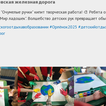
вская железная дорога
 "Очумелые ручки" кипит творческая работа! 🎨 Ребята 
"Мир ладошек". Волшебство детских рук превращает обы
скогоотдыхавобразовании
#Орлёнок2025
#детскийотды
рог