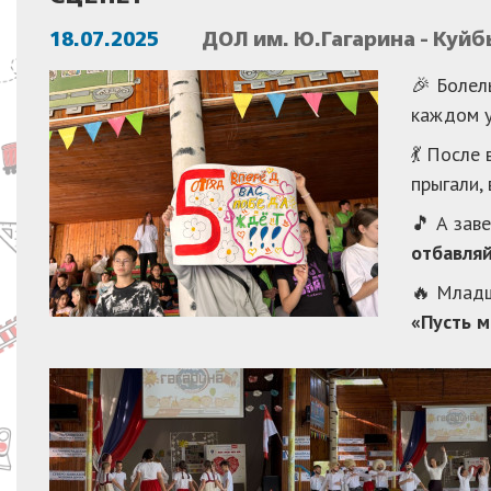
18.07.2025
ДОЛ им. Ю.Гагарина - Куй
🎉 Болел
каждом у
💃 После
прыгали,
🎵 А зав
отбавляй
🔥 Младш
«Пусть м