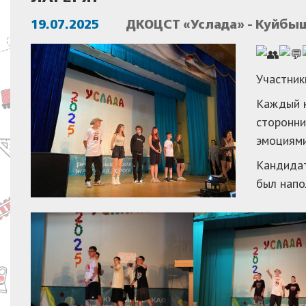
19.07.2025
ДКОЦСТ «Услада» - Куйбы
Участник
Каждый к
сторонни
эмоциями
Кандидат
был напо