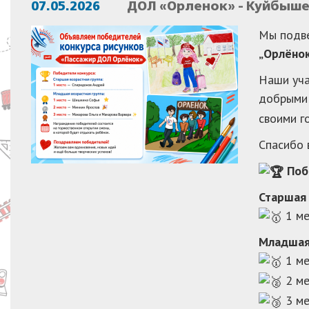
07.05.2026
ДОЛ «Орленок» - Куйбыше
Мы подве
„Орлёнок
Наши уча
добрыми
своими 
Спасибо 
Поб
Старшая 
1 ме
Младшая 
1 ме
2 ме
3 ме