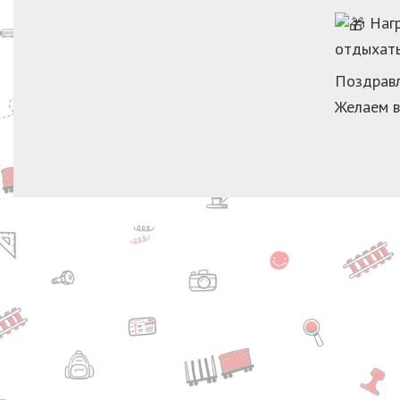
Нагр
отдыхать
Поздрав
Желаем в