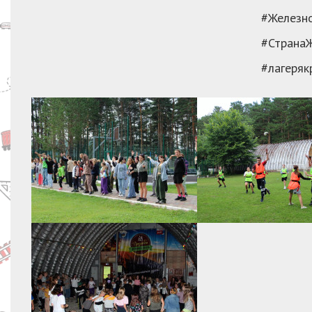
#Железн
#Страна
#лагеряк