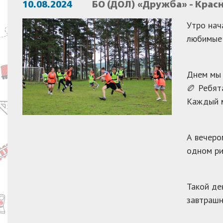
10.08.2024
БО (ДОЛ) «Дружба» - Крас
Утро нач
любимые 
Днем мы 
🏉 Ребят
Каждый м
А вечеро
одном ри
Такой де
завтрашн