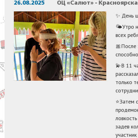
26.08.2025
ОЦ «Салют» - Красноярска
✨ День 
🌤Утро н
всех реб
🎀После 
способно
💫В 11 ч
рассказа
только т
сотрудни
⭐️Затем 
продемон
ловкость
задев ко
участник