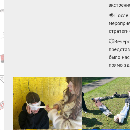
экстренно
🌟После 
мероприя
стратеги
💥Вечеро
представ
было нас
прямо зд