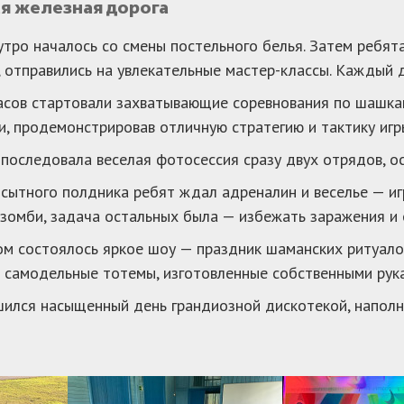
ая железная дорога
тро началось со смены постельного белья. Затем ребята
, отправились на увлекательные мастер-классы. Каждый 
асов стартовали захватывающие соревнования по шашка
и, продемонстрировав отличную стратегию и тактику игры
последовала веселая фотосессия сразу двух отрядов, о
сытного полдника ребят ждал адреналин и веселье — иг
зомби, задача остальных была — избежать заражения и 
м состоялось яркое шоу — праздник шаманских ритуало
 самодельные тотемы, изготовленные собственными рук
ился насыщенный день грандиозной дискотекой, наполн