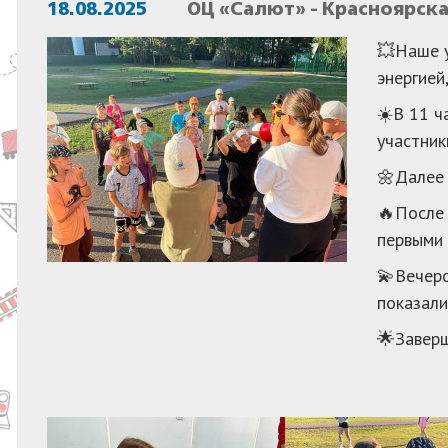
18.08.2025
ОЦ «Салют» - Красноярск
💥Наше у
энергией
☀️В 11 ч
участник
🌼Далее 
🔥После 
первыми 
💫Вечеро
показали
🌟Заверш