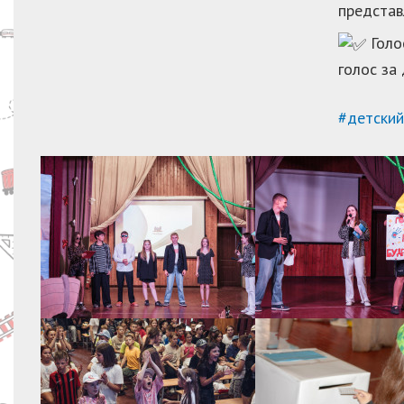
представ
Голо
голос за
#детски