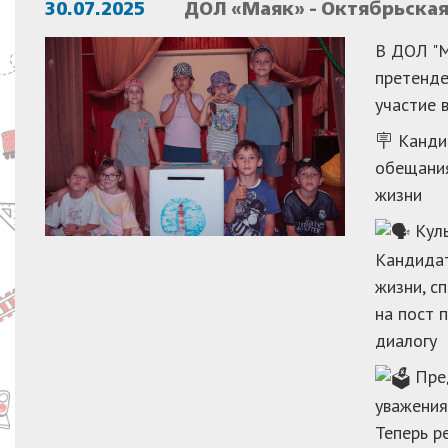
30.07.2025
ДОЛ «Маяк» - Октябрьска
В ДОЛ "М
претенде
участие 
🪧 Канди
обещания
жизни
Куль
Кандидат
жизни, с
на пост 
диалогу
Пред
уважения
Теперь р