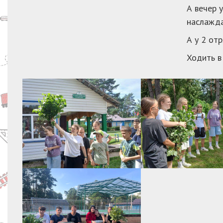
А вечер 
наслажда
А у 2 от
Ходить в