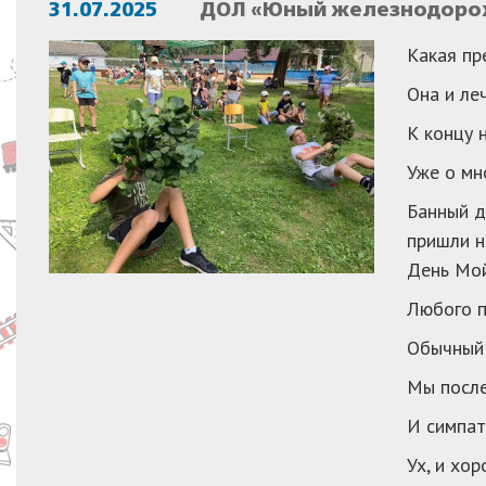
31.07.2025
ДОЛ «Юный железнодорож
Какая пр
Она и леч
К концу н
Уже о мн
Банный д
пришли н
День Мо
Любого 
Обычный 
Мы после
И симпат
Ух, и хо