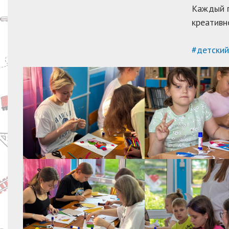
Каждый п
креативн
#детски