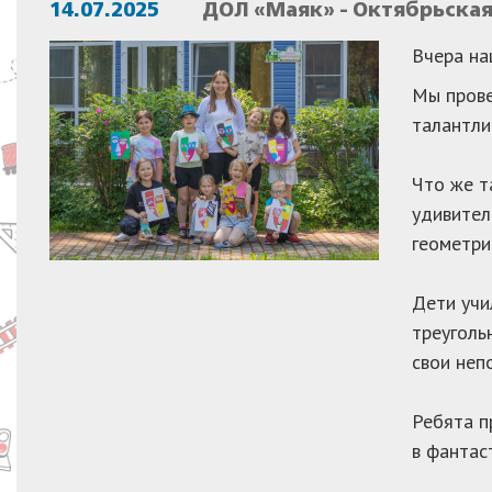
14.07.2025
ДОЛ «Маяк» - Октябрьска
Вчера на
Мы прове
талантли
Что же т
удивител
геометри
️Дети уч
треуголь
свои неп
Ребята п
в фантас