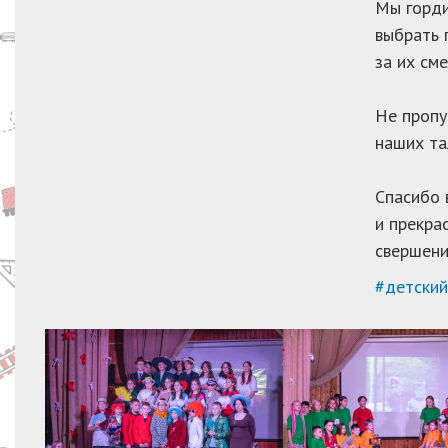
Мы горди
выбрать 
за их см
Не пропу
наших та
Спасибо 
и прекра
свершени
#детски