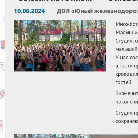
10.06.2024
ДОЛ «Юный железнодорож
Множеств
Малыш и 
Студия, 
малышей.
У нас со
в гости 
крокодил
гостей.
Знаменит
поколени
Студия п
сохраняю