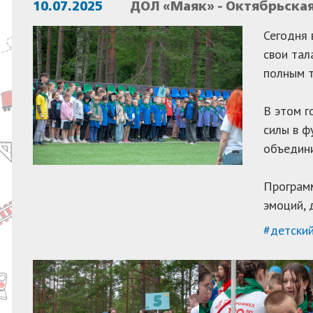
10.07.2025
ДОЛ «Маяк» - Октябрьска
Сегодня 
свои тал
полным т
В этом г
силы в ф
объедини
Программ
эмоций, 
#детски