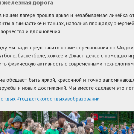
я железная дорога
в нашем лагере прошла яркая и незабываемая линейка 
анты в гимнастике и танцах, наполнив площадку энерги
ворчества и вдохновения!
оду мы рады представить новые соревнования по Фиджит
утболе, баскетболе, хоккее и Джаст денсе с помощью иг
ть физическую активность с современными технологиям
а обещает быть яркой, красочной и точно запоминающе
дружбы и новых достижений. Мы вместе сделаем это ле
йотдых
#годдетскогоотдыхавобразовании