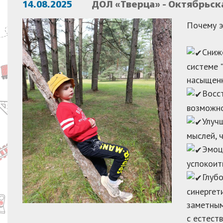
14.08.2025
ДОЛ «Тверца» - Октябрьск
Почему э
Сниж
системе 
насыщенн
Восс
возможно
Улуч
мыслей, 
Эмоц
успокоит
Глуб
синергет
заметным
с естест