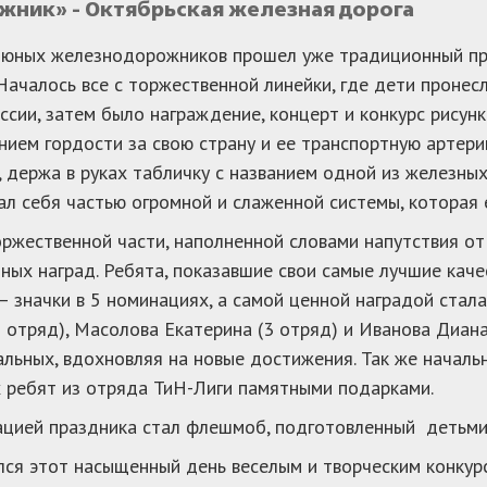
ник» - Октябрьская железная дорога
е юных железнодорожников прошел уже традиционны
ачалось все с торжественной линейки, где дети пронесл
ссии, затем было награждение, концерт и конкурс рисун
ием гордости за свою страну и ее транспортную артер
, держа в руках табличку с названием одной из железны
ал себя частью огромной и слаженной системы, которая
ржественной части, наполненной словами напутствия от 
ных наград. Ребята, показавшие свои самые лучшие кач
– значки в 5 номинациях, а самой ценной наградой ста
1 отряд), Масолова Екатерина (3 отряд) и Иванова Диана
альных, вдохновляя на новые достижения. Так же началь
 ребят из отряда ТиН-Лиги памятными подарками.
цией праздника стал флешмоб, подготовленный детьми 1
ся этот насыщенный день веселым и творческим конкурс