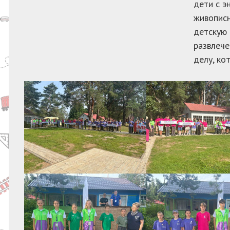
дети с э
живописн
детскую 
развлече
делу, ко