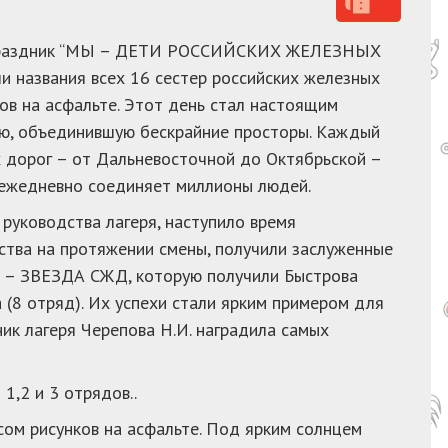
й праздник “МЫ – ДЕТИ РОССИЙСКИХ ЖЕЛЕЗНЫХ
и названия всех 16 сестер российских железных
ков на асфальте. Этот день стал настоящим
ию, объединившую бескрайние просторы. Каждый
х дорог – от Дальневосточной до Октябрьской –
 ежедневно соединяет миллионы людей.
руководства лагеря, наступило время
ества на протяжении смены, получили заслуженные
ла – ЗВЕЗДА СЖД, которую получили Быстрова
 (8 отряд). Их успехи стали ярким примером для
ник лагеря Черепова Н.И. наградила самых
,2 и 3 отрядов..
ом рисунков на асфальте. Под ярким солнцем