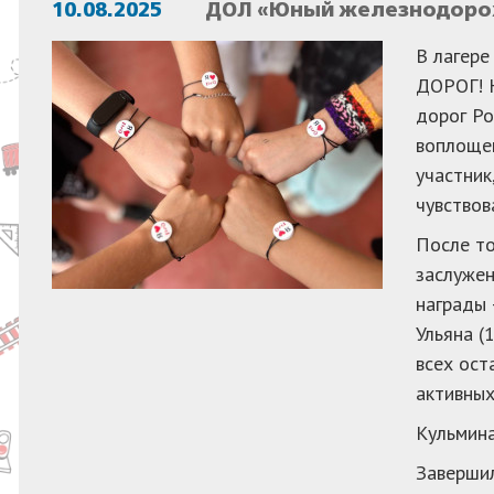
10.08.2025
ДОЛ «Юный железнодорож
В лагер
ДОРОГ! Н
дорог Ро
воплощен
участник
чувствов
После то
заслужен
награды 
Ульяна (
всех ост
активных
Кульмина
Завершил