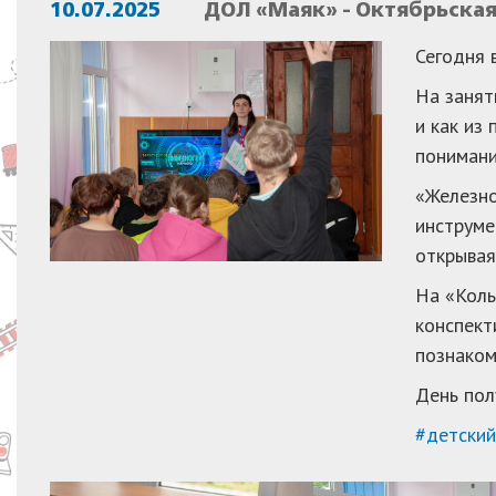
10.07.2025
ДОЛ «Маяк» - Октябрьска
Сегодня 
На занят
и как из
понимани
«Железно
инструме
открывая
На «Коль
конспект
познаком
День пол
#детски