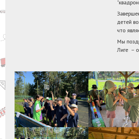
"квадрон
Завершен
детей во
что явля
Мы поздр
Лиге – о