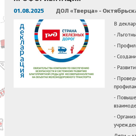
01.08.2025
ДОЛ «Тверца» - Октябрьск
В деклар
- Льготн
- Профил
- Создан
- Развит
- Провед
профилак
- Повыше
взаимоде
- Органи
учрежде
Дети – к