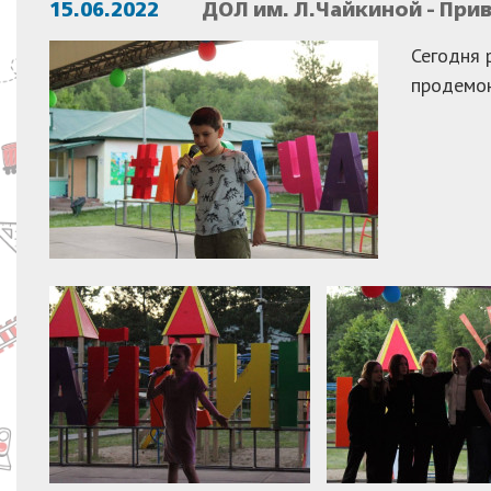
15.06.2022
ДОЛ им. Л.Чайкиной - При
Сегодня 
продемон