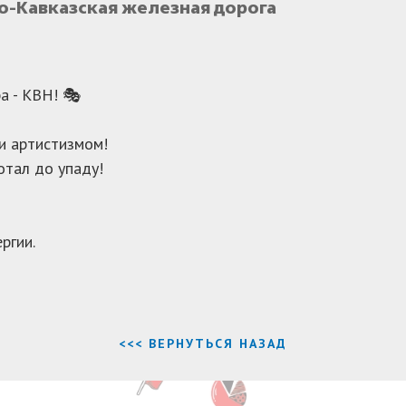
о-Кавказская железная дорога
а - КВН! 🎭
и артистизмом!
отал до упаду!
ргии.
<<< ВЕРНУТЬСЯ НАЗАД