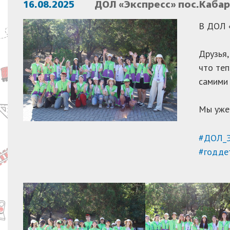
16.08.2025
ДОЛ «Экспресс» пос.Кабар
В ДОЛ 
Друзья,
что теп
самими
Мы уже
#ДОЛ_Э
#годде