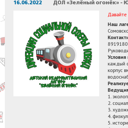
16.06.2022
ДОЛ «Зелёный огонёк» - 
Давайте
Наш лаг
Сомовско
Контакт
891918
Руковод
Условия
каждый с
корпус в
водоснаб
Реализу
Ведущим
1. эколо
2. социа
3. худож
4. физку
5. истор