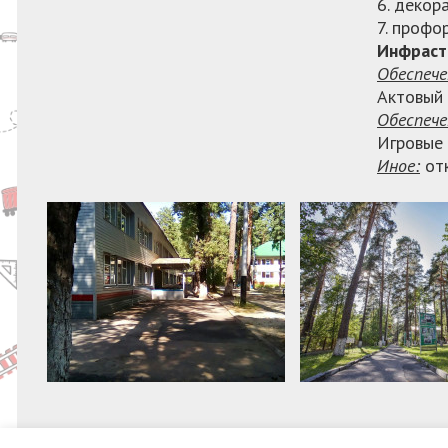
6. декор
7. профо
Инфраст
Обеспече
Актовый 
Обеспеч
Игровые 
Иное:
отк