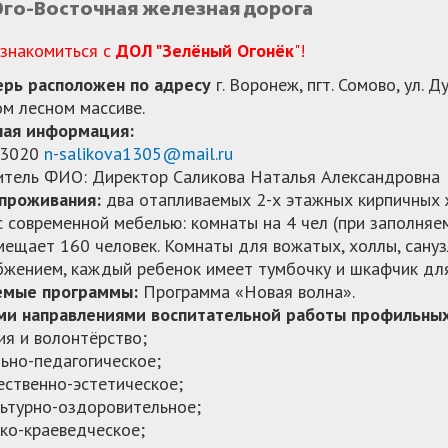
Юго-Восточная железная дорога
 знакомиться с
ДОЛ "Зелёный Огонёк
"!
ерь расположен по адресу
г. Воронеж, пгт. Сомово, ул. Д
м лесном массиве.
ная информация:
03020
n-salikova1305@mail.ru
итель ФИО: Директор Саликова Наталья Александровна
 проживания:
два отапливаемых 2-х этажных кирпичных
 современной мебелью: комнаты на 4 чел (при заполня
мещает 160 человек. Комнаты для вожатых, холлы, сануз
жением, каждый ребенок имеет тумбочку и шкафчик для
емые программы:
Программа «Новая волна».
и направлениями воспитательной работы профильных
гия и волонтёрство;
льно-педагогическое;
ественно-эстетическое;
льтурно-оздоровительное;
ико-краеведческое;