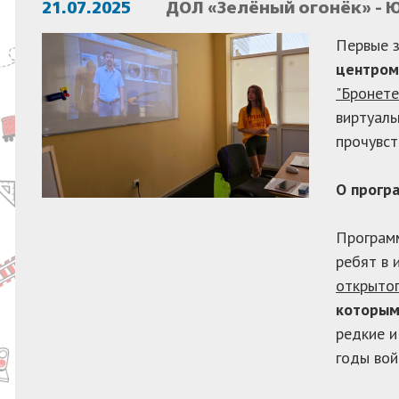
21.07.2025
ДОЛ «Зелёный огонёк» - 
Первые 
центром
"Бронете
виртуаль
прочувст
О прогр
Программ
ребят в 
открытог
которым
редкие и
годы вой