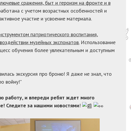
лючевые сражения, быт и героизм на фронте и в
аботана с учетом возрастных особенностей и
ктивное участие и усвоение материала.
нструментом патриотического воспитания,
воздействии музейных экспонатов.
Использование
цесс обучения более увлекательным и доступным
илась экскурсия про броню! Я даже не знал, что
о войну!"
ою работу, и впереди ребят ждет много
е! Следите за нашими новостями
!