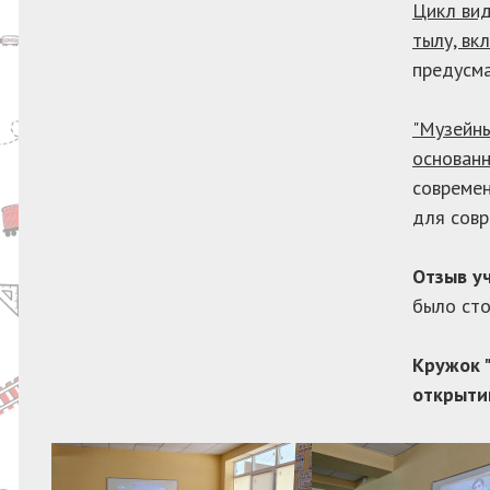
Цикл вид
тылу, вк
предусма
"Музейны
основанн
современ
для совр
Отзыв уч
было сто
Кружок 
открыти