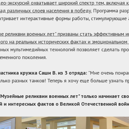
ео-экскурсий охватывает широкий спектр тем, включая к
лад различных слоев населения в победу.
Программа разр
тривает интерактивные формы работы, стимулирующие а
е реликвии военных лет" призваны стать эффективным и
ого на реальных исторических фактах и эмоциональном 
ных мультимедийных технологий позволяет сделать про
еменного поколения.
астника кружка Саши В. из 3 отряда:
"Мне очень понрав
лько разных танков! Теперь я хочу еще больше узнать пр
"Музейные реликвии военных лет" только начинает св
й и интересных фактов о Великой Отечественной войн