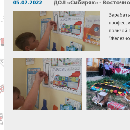
05.07.2022
ДОЛ «Сибиряк» - Восточн
Зарабаты
професси
пользой 
"Железно