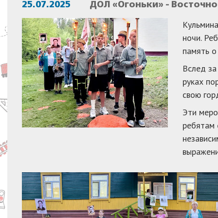
25.07.2025
ДОЛ «Огоньки» - Восточн
Кульмина
ночи. Ре
память о
Вслед за
руках по
свою гор
Эти меро
ребятам 
независи
выражени