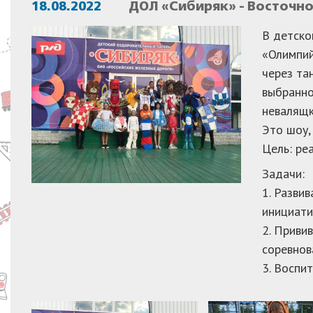
18.08.2022
ДОЛ «Сибиряк» - Восточн
В детско
«Олимпий
через та
выбранно
невалящк
Это шоу,
Цель: ре
Задачи:
1. Разви
инициати
2. Приви
соревнов
3. Воспи