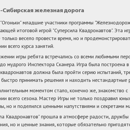
о-Сибирская железная дорога
 "Огоньки" младшие участники программы "Железнодорож
ающей итоговой игрой "Суперсила Квадронавтов". Эта игр
 только весело провести время, но и продемонстрироват
ии всего курса занятий.
жении игры ребята встречались со всеми любимыми пер
до мудрого Инспектора Сканера. Игра была построена в
квадронавтов должна была пройти серию испытаний, тре
 быстро принимать решения и находить нестандартные 
лнительным моментом стало, конечно же, знакомство с
ии всего сезона. Мастер Игры не только поздравил юн
ы, но и поделился ценными напутствиями и секретами м
ла Квадронавтов" прошла в атмосфере радости, дружбы и
ния, но и ценные знания, которые обязательно пригодят