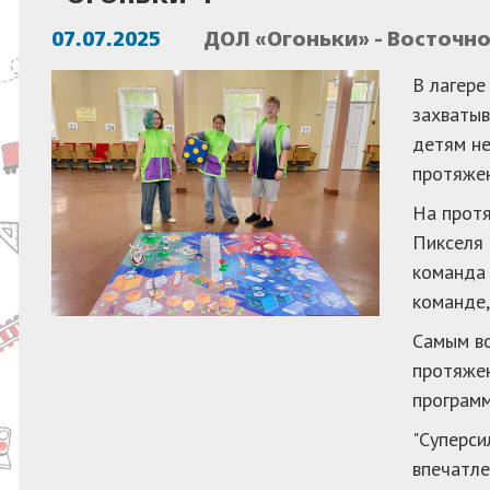
07.07.2025
ДОЛ «Огоньки» - Восточн
В лагере
захватыв
детям не
протяжен
На протя
Пикселя 
команда 
команде,
Самым во
протяжен
программ
"Суперси
впечатле