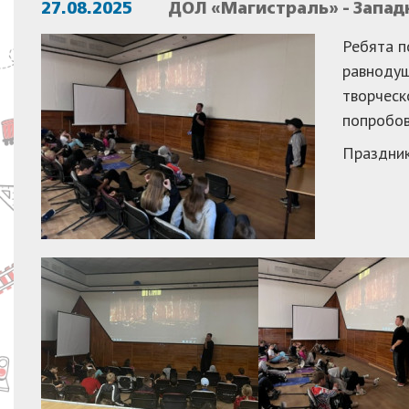
27.08.2025
ДОЛ «Магистраль» - Запа
Ребята п
равнодуш
творческ
попробов
Праздник