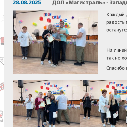
28.08.2025
ДОЛ «Магистраль» - Запа
Каждый д
радость 
останутс
На линей
так не х
Спасибо 