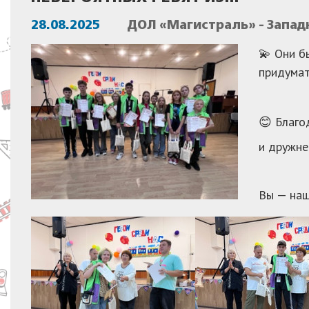
28.08.2025
ДОЛ «Магистраль» - Запа
💫 Они б
придумат
😊 Благо
и дружне
Вы — наш