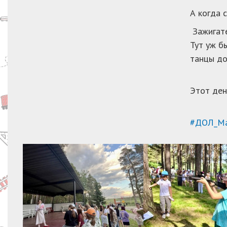
А когда 
Зажигате
Тут уж б
танцы до
Этот ден
#ДОЛ_Ма