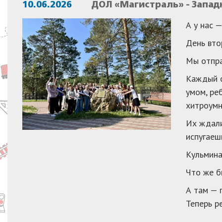
10.06.2026
ДОЛ «Магистраль» - Запа
А у нас 
День вто
Мы отпра
Каждый о
умом, ре
хитроумн
Их ждали
испугае
Кульмина
Что же б
А там — 
Теперь р