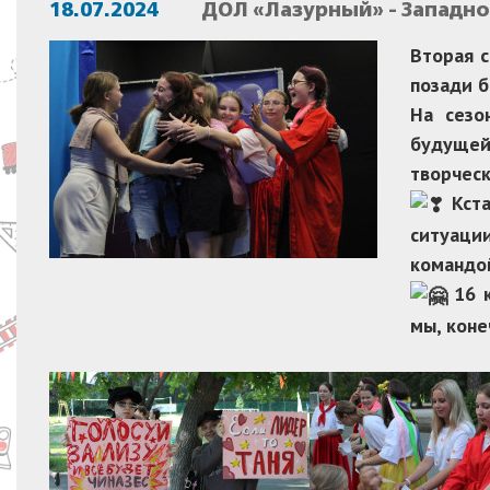
18.07.2024
ДОЛ «Лазурный» - Западн
Вторая с
позади б
На сезо
будущей
творческ
Кста
ситуац
команд
16 к
мы, коне