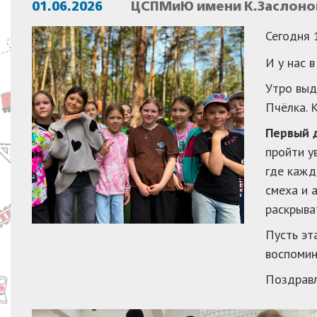
01.06.2026
ЦСПМиЮ имени К.Заслонов
Сегодня 
И у нас 
Утро выд
Пчёлка. 
Первый д
пройти у
где кажд
смеха и 
раскрыва
Пусть эт
воспомин
Поздравл