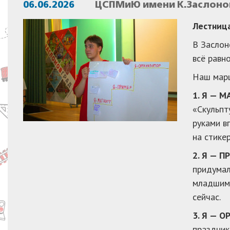
06.06.2026
ЦСПМиЮ имени К.Заслонов
Лестница
В Заслон
всё равн
Наш марш
1. Я — 
«Скульпт
руками в
на стике
2. Я — 
придумал
младшим 
сейчас.
3. Я — 
праздник