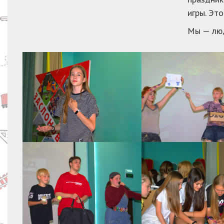
игры. Эт
Мы — люд