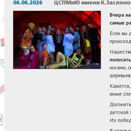
06.06.2026
ЦСПМиЮ имени К.Заслонов
Вчера на
самые ра
Если вы 
происход
Нашестви
полосаты
ногами, 
деревьев
Кажется,
юные сл
Догонять
детской 
Их побе
В итоге 