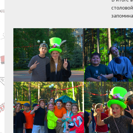
столовой
запомина