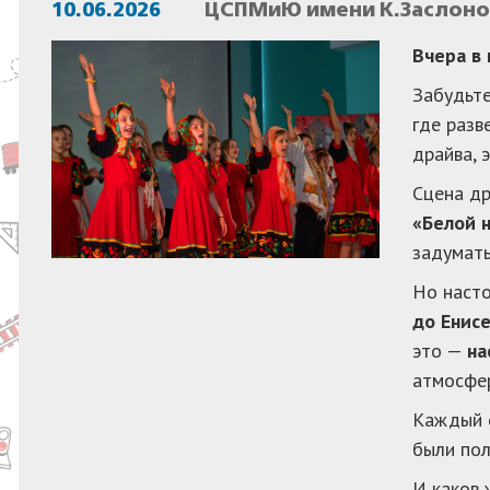
10.06.2026
ЦСПМиЮ имени К.Заслонов
Вчера в
Забудьте
где разв
драйва, 
Сцена др
«Белой 
задумать
Но наст
до Енис
это —
на
атмосфер
Каждый о
были пол
И каков 