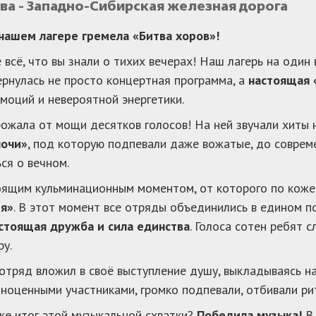
а - Западно-Сибирская железная дорога
 нашем лагере гремела «Битва хоров»!
 всё, что вы знали о тихих вечерах! Наш лагерь на один
ернулась не просто концертная программа, а
настоящая 
эмоций и невероятной энергетики.
ожала от мощи десятков голосов! На ней звучали хиты н
ночи»
, под которую подпевали даже вожатые, до совре
ся о вечном.
оящим кульминационным моментом, от которого по коже
ея»
. В этот момент все отряды объединились в едином по
стоящая дружба и сила единства
. Голоса сотен ребят 
у.
тряд вложил в своё выступление душу, выкладываясь на
ноценными участниками, громко подпевали, отбивали ри
же итог этой музыкальной схватки?
Победила музыка!
В 