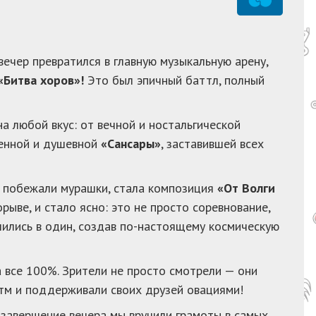
 вечер превратился в главную музыкальную арену,
«Битва хоров»!
Это был эпичный баттл, полный
а любой вкус: от вечной и ностальгической
менной и душевной
«Сансары»
, заставившей всех
 побежали мурашки, стала композиция
«От Волги
рыве, и стало ясно: это не просто соревнование,
слились в один, создав по-настоящему космическую
 все 100%. Зрители не просто смотрели — они
тм и поддерживали своих друзей овациями!
завершение вечера мы вручили грамоты в самых