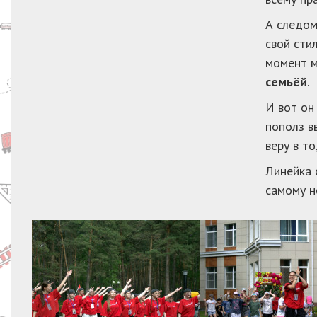
А следом
свой сти
момент м
семьёй
.
И вот он
пополз в
веру в т
Линейка 
самому н