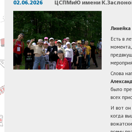
02.06.2026
ЦСПМиЮ имени К.Заслонов
Линейка 
Есть в ле
момента,
предвкуш
мероприя
Слова на
Алексан
было пре
всех при
И вот он
когда вы
вожатск
всему пр