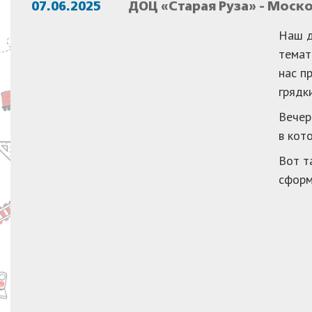
07.06.2025
ДОЦ «Старая Руза» - Моск
Наш д
темат
нас п
грядк
Вечер
в кот
Вот т
сформ