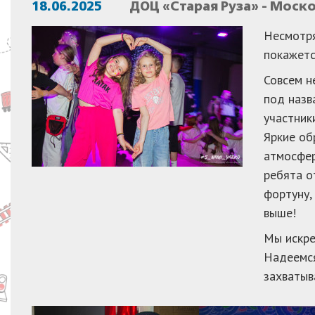
18.06.2025
ДОЦ «Старая Руза» - Моск
Несмотря
покажетс
Совсем н
под назв
участник
Яркие об
атмосфер
ребята о
фортуну,
выше!
Мы искре
Надеемся
захватыв