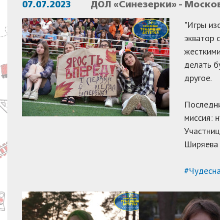
07.07.2023
ДОЛ «Синезерки» - Моско
"Игры из
экватор 
жесткими
делать б
другое.
Последни
миссия: 
Участниц
Ширяева 
#Чудесн