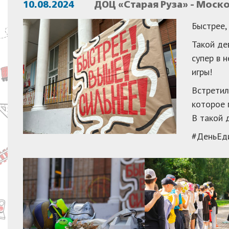
10.08.2024
ДОЦ «Старая Руза» - Моск
Быстрее,
Такой де
супер в 
игры!
Встретил
которое 
В такой 
#ДеньЕд