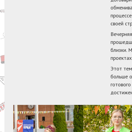
обменива
процессе
своей ст
Вечерняя
прошедше
близки. 
проектах
Этот тем
больше о
готового
достижен