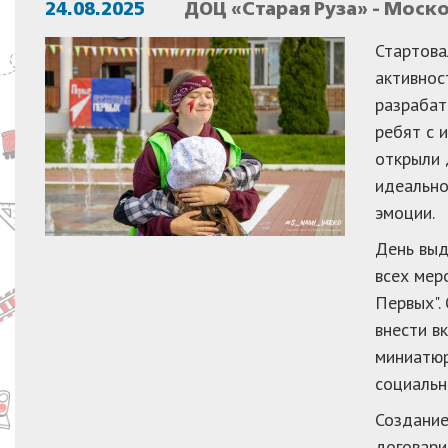
24.08.2025
ДОЦ «Старая Руза» - Моск
Стартова
активнос
разрабат
ребят с 
открыли 
идеально
эмоции.
День выд
всех мер
Первых".
внести в
миниатюр
социальн
Создание
договари